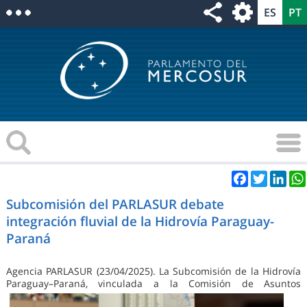
Facebook
Twitter
Link
Subcomisión del PARLASUR debate
integración fluvial de la Hidrovía Paraguay-
Paraná
Agencia PARLASUR (23/04/2025). La Subcomisión de la Hidrovía
Paragu
ay–Paraná, vinculada a la Comisión de Asuntos