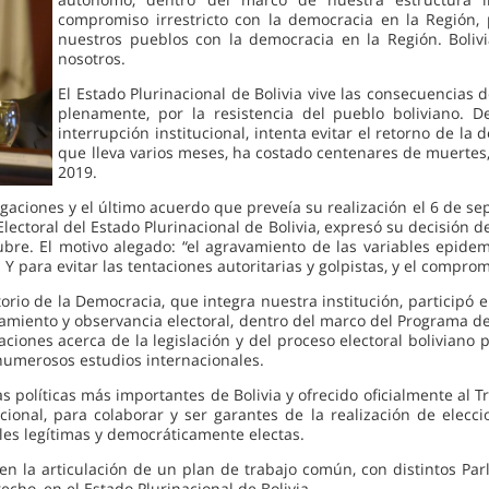
compromiso irrestricto con la democracia en la Región,
nuestros pueblos con la democracia en la Región. Boliv
nosotros.
El Estado Plurinacional de Bolivia vive las consecuencias
plenamente, por la resistencia del pueblo boliviano. 
interrupción institucional, intenta evitar el retorno de la
que lleva varios meses, ha costado centenares de muertes
2019.
rgaciones y el último acuerdo que preveía su realización el 6 de 
lectoral del Estado Plurinacional de Bolivia, expresó su decisión d
ubre. El motivo alegado: “el agravamiento de las variables epidem
 Y para evitar las tentaciones autoritarias y golpistas, y el compr
 de la Democracia, que integra nuestra institución, participó en
ñamiento y observancia electoral, dentro del marco del Programa d
maciones acerca de la legislación y del proceso electoral bolivian
umerosos estudios internacionales.
políticas más importantes de Bolivia y ofrecido oficialmente al Tr
cional, para colaborar y ser garantes de la realización de eleccio
es legítimas y democráticamente electas.
 en la articulación de un plan de trabajo común, con distintos Par
cho, en el Estado Plurinacional de Bolivia.