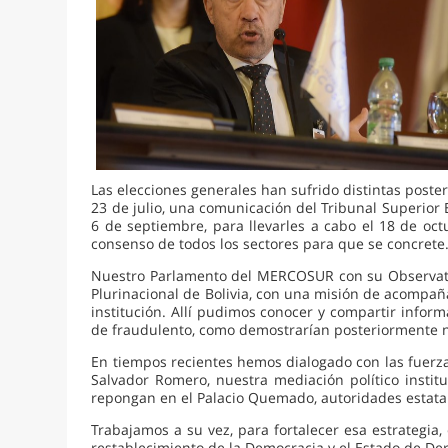
Las elecciones generales han sufrido distintas poste
23 de julio, una comunicación del Tribunal Superior E
6 de septiembre, para llevarles a cabo el 18 de oct
consenso de todos los sectores para que se concrete.
Nuestro Parlamento del MERCOSUR con su Observatorio
Plurinacional de Bolivia, con una misión de acompa
institución. Allí pudimos conocer y compartir infor
de fraudulento, como demostrarían posteriormente n
En tiempos recientes hemos dialogado con las fuerzas 
Salvador Romero, nuestra mediación político institu
repongan en el Palacio Quemado, autoridades estatal
Trabajamos a su vez, para fortalecer esa estrategia,
restablecimiento de la Democracia y el Estado de Dere