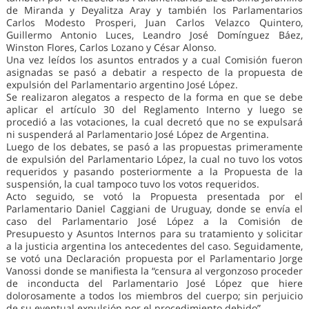
de Miranda y Deyalitza Aray y también los Parlamentarios
Carlos Modesto Prosperi, Juan Carlos Velazco Quintero,
Guillermo Antonio Luces, Leandro José Domínguez Báez,
Winston Flores, Carlos Lozano y César Alonso.
Una vez leídos los asuntos entrados y a cual Comisión fueron
asignadas se pasó a debatir a respecto de la propuesta de
expulsión del Parlamentario argentino José López.
Se realizaron alegatos a respecto de la forma en que se debe
aplicar el artículo 30 del Reglamento Interno y luego se
procedió a las votaciones, la cual decretó que no se expulsará
ni suspenderá al Parlamentario José López de Argentina.
Luego de los debates, se pasó a las propuestas primeramente
de expulsión del Parlamentario López, la cual no tuvo los votos
requeridos y pasando posteriormente a la Propuesta de la
suspensión, la cual tampoco tuvo los votos requeridos.
Acto seguido, se votó la Propuesta presentada por el
Parlamentario Daniel Caggiani de Uruguay, donde se envía el
caso del Parlamentario José López a la Comisión de
Presupuesto y Asuntos Internos para su tratamiento y solicitar
a la justicia argentina los antecedentes del caso. Seguidamente,
se votó una Declaración propuesta por el Parlamentario Jorge
Vanossi donde se manifiesta la “censura al vergonzoso proceder
de inconducta del Parlamentario José López que hiere
dolorosamente a todos los miembros del cuerpo; sin perjuicio
de su eventual expulsión por el procedimiento debido”.