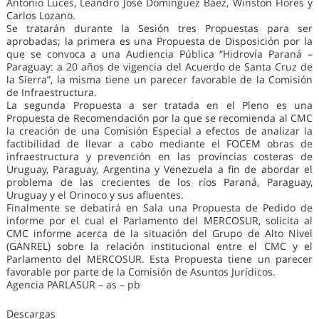
Antonio Luces, Leandro José Domínguez Báez, Winston Flores y
Carlos Lozano.
Se tratarán durante la Sesión tres Propuestas para ser
aprobadas; la primera es una Propuesta de Disposición por la
que se convoca a una Audiencia Pública “Hidrovía Paraná –
Paraguay: a 20 años de vigencia del Acuerdo de Santa Cruz de
la Sierra”, la misma tiene un parecer favorable de la Comisión
de Infraestructura.
La segunda Propuesta a ser tratada en el Pleno es una
Propuesta de Recomendación por la que se recomienda al CMC
la creación de una Comisión Especial a efectos de analizar la
factibilidad de llevar a cabo mediante el FOCEM obras de
infraestructura y prevención en las provincias costeras de
Uruguay, Paraguay, Argentina y Venezuela a fin de abordar el
problema de las crecientes de los ríos Paraná, Paraguay,
Uruguay y el Orinoco y sus afluentes.
Finalmente se debatirá en Sala una Propuesta de Pedido de
informe por el cual el Parlamento del MERCOSUR, solicita al
CMC informe acerca de la situación del Grupo de Alto Nivel
(GANREL) sobre la relación institucional entre el CMC y el
Parlamento del MERCOSUR. Esta Propuesta tiene un parecer
favorable por parte de la Comisión de Asuntos Jurídicos.
Agencia PARLASUR – as – pb
Descargas