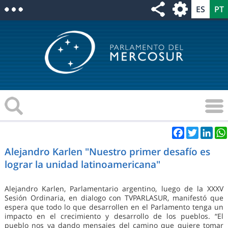
Facebook
Twitter
Link
Alejandro Karlen "Nuestro primer desafío es
lograr la unidad latinoamericana"
Alejandro Karlen, Parlamentario argentino, luego de la XXXV
Sesión Ordinaria, en dialogo con TVPARLASUR, manifestó que
espera que todo lo que desarrollen en el Parlamento tenga un
impacto en el crecimiento y desarrollo de los pueblos. “El
pueblo nos va dando mensajes del camino que quiere tomar