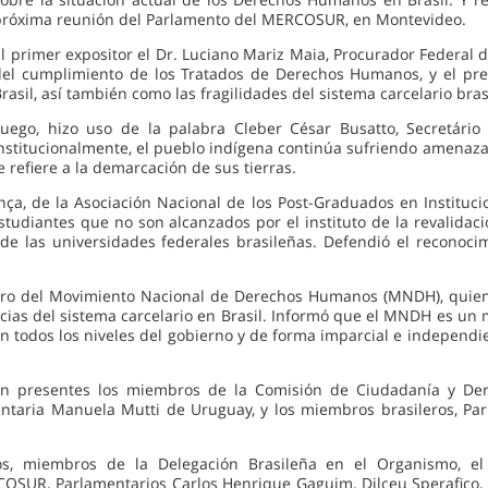
próxima reunión del Parlamento del MERCOSUR, en Montevideo.
El primer expositor el Dr. Luciano Mariz Maia, Procurador Federal 
del cumplimiento de los Tratados de Derechos Humanos, y el pre
rasil, así también como las fragilidades del sistema carcelario bras
Luego, hizo uso de la palabra Cleber César Busatto, Secretário 
stitucionalmente, el pueblo indígena continúa sufriendo amenazas y
 refiere a la demarcación de sus tierras.
ança, de la Asociación Nacional de los Post-Graduados en Institu
 estudiantes que no son alcanzados por el instituto de la revalid
de las universidades federales brasileñas. Defendió el reconoc
ero del Movimiento Nacional de Derechos Humanos (MNDH), quien
cias del sistema carcelario en Brasil. Informó que el MNDH es un 
 en todos los niveles del gobierno y de forma imparcial e independ
ron presentes los miembros de la Comisión de Ciudadanía y D
taria Manuela Mutti de Uruguay, y los miembros brasileros, Par
os, miembros de la Delegación Brasileña en el Organismo, el
SUR, Parlamentarios Carlos Henrique Gaguim, Dilceu Sperafico, Jo