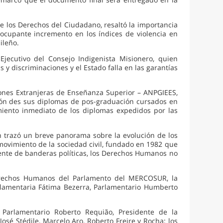
de los Derechos del Ciudadano, resaltó la importancia
ocupante incremento en los índices de violencia en
ileño.
Ejecutivo del Consejo Indigenista Misionero, quien
 discriminaciones y el Estado falla en las garantías
ciones Extranjeras de Enseñanza Superior – ANPGIEES,
ación des sus diplomas de pos-graduación cursados en
imiento inmediato de los diplomas expedidos por las
 trazó un breve panorama sobre la evolución de los
movimiento de la sociedad civil, fundado en 1982 que
iente de banderas políticas, los Derechos Humanos no
erechos Humanos del Parlamento del MERCOSUR, la
lamentaria Fátima Bezerra, Parlamentario Humberto
 Parlamentario Roberto Requião, Presidente de la
sé Stédile, Marcelo Aro, Roberto Freire y Rocha; los