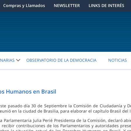
Compras y Llamados
NEWSLETTER
LINKS DE INTERÉS
ENARIAS
OBSERVATORIO DE LA DEMOCRACIA
NOTICIAS
hos Humanos en Brasil
Este pasado día 30 de Septiembre la Comisión de Ciudadanía y
reunió en la ciudad de Brasilia, para elaborar el capítulo Brasil de
La Parlamentaria Julia Perié Presidenta de la Comisión, declaró ab
a recibir contribuciones de los Parlamentarios y autoridades pres
sobre la situación actual de los Derechos Humanos en Brasil. Y 