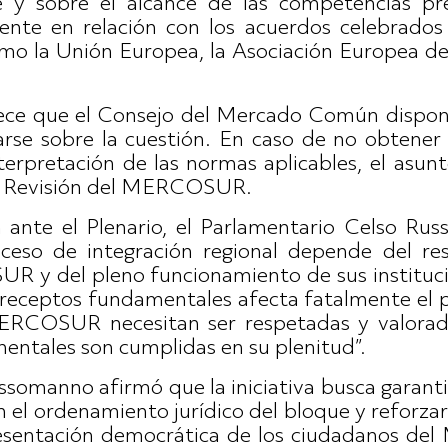
ue y sobre el alcance de las competencias pr
mente en relación con los acuerdos celebrados
mo la Unión Europea, la Asociación Europea d
lece que el Consejo del Mercado Común dispon
rse sobre la cuestión. En caso de no obtener 
terpretación de las normas aplicables, el asun
e Revisión del MERCOSUR.
va ante el Plenario, el Parlamentario Celso R
oceso de integración regional depende del r
 y del pleno funcionamiento de sus instituci
receptos fundamentales afecta fatalmente el p
 MERCOSUR necesitan ser respetadas y valorada
ntales son cumplidas en su plenitud”.
somanno afirmó que la iniciativa busca garanti
 el ordenamiento jurídico del bloque y reforz
esentación democrática de los ciudadanos d