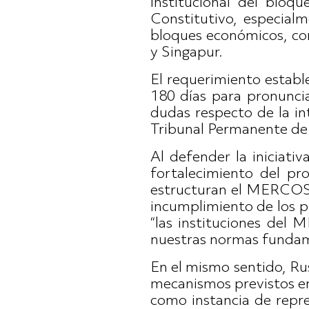
institucional del bloq
Constitutivo, especial
bloques económicos, co
y Singapur.
El requerimiento estab
180 días para pronuncia
dudas respecto de la in
Tribunal Permanente d
Al defender la iniciati
fortalecimiento del pr
estructuran el MERCOSUR
incumplimiento de los p
“las instituciones del
nuestras normas fundame
En el mismo sentido, Rus
mecanismos previstos en
como instancia de repr