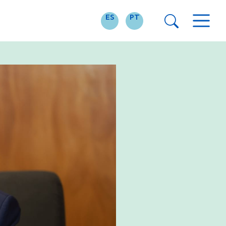
ES
PT