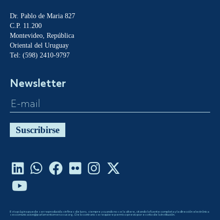
Dr. Pablo de Maria 827
C.P. 11.200
Montevideo, República
Oriental del Uruguay
Tel: (598) 2410-9797
Newsletter
Suscribirse
Esta página puede ser reproducida sin fines de lucro, siempre y cuando no se la altere, citando la fuente completa y la dirección electrónica
seccomunicacion@parlamentomercosur.org. De lo contrario se requiere permiso previo por escrito de la Institución.