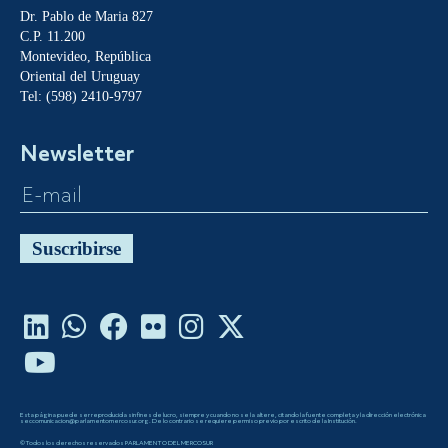
Dr. Pablo de Maria 827
C.P. 11.200
Montevideo, República
Oriental del Uruguay
Tel: (598) 2410-9797
Newsletter
Suscribirse
Esta página puede ser reproducida sin fines de lucro, siempre y cuando no se la altere, citando la fuente completa y la dirección electrónica
seccomunicacion@parlamentomercosur.org. De lo contrario se requiere permiso previo por escrito de la Institución.
©Todos los derechos reservados PARLAMENTO DEL MERCOSUR