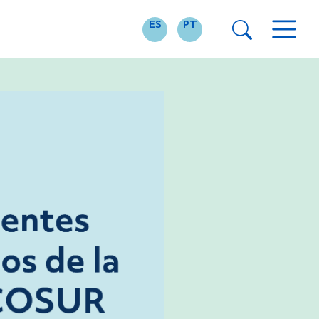
ES
PT