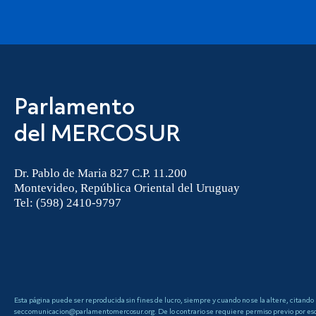
Parlamento
del MERCOSUR
Dr. Pablo de Maria 827 C.P. 11.200
Montevideo, República Oriental del Uruguay
Tel: (598) 2410-9797
Esta página puede ser reproducida sin fines de lucro, siempre y cuando no se la altere, citando
seccomunicacion@parlamentomercosur.org. De lo contrario se requiere permiso previo por escri